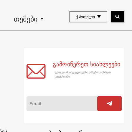
თემები
ᲥᲐᲠᲗᲣᲚᲘ
გამოიწერეთ სიახლეები
გაიგეთ მნიშვნელოვანი ამბები სამხრეთ
კავკასიაში
ნის