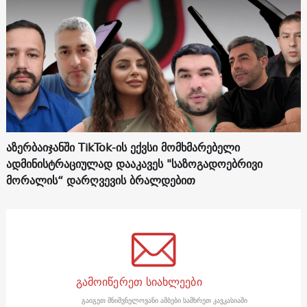
აზერბაიჯანში TikTok-ის ექვსი მომხმარებელი
ადმინისტრაციულად დააკავეს "საზოგადოებრივი
მორალის“ დარღვევის ბრალდებით
გამოიწერეთ სიახლეები
გაიგეთ მნიშვნელოვანი ამბები სამხრეთ კავკასიაში