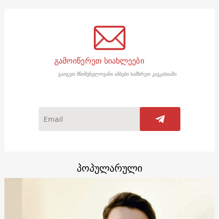
გამოიწერეთ სიახლეები
გაიგეთ მნიშვნელოვანი ამბები სამხრეთ კავკასიაში
პოპულარული