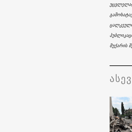
უცვლელად
გამოხატა
ცალკეული
პუბლიკაც
მუქარის შ
ასე