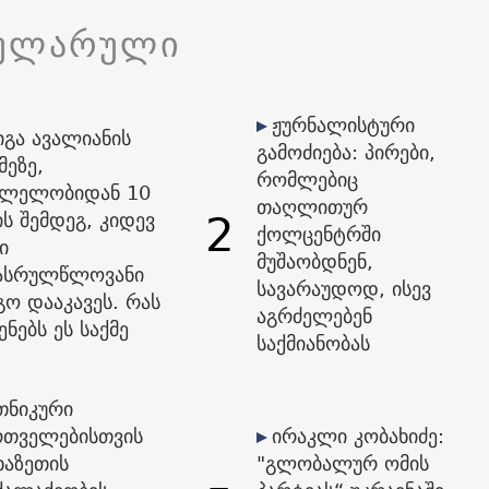
ულარული
ჟურნალისტური
იგა ავალიანის
გამოძიება: პირები,
მეზე,
რომლებიც
ვლელობიდან 10
თაღლითურ
2
ს შემდეგ, კიდევ
ქოლცენტრში
ი
მუშაობდნენ,
ასრულწლოვანი
სავარაუდოდ, ისევ
გო დააკავეს. რას
აგრძელებენ
ენებს ეს საქმე
საქმიანობას
თნიკური
რთველებისთვის
ირაკლი კობახიძე:
ხაზეთის
"გლობალურ ომის