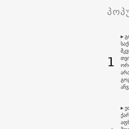
პოპ
გ
საქ
მკ
1
თვი
ორ
არ
გო
აჩვ
ე
ქა
აფ