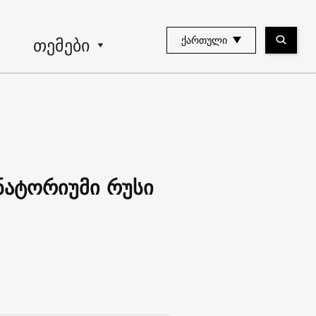
თემები
ᲥᲐᲠᲗᲣᲚᲘ
ნატორიუმი რუსი