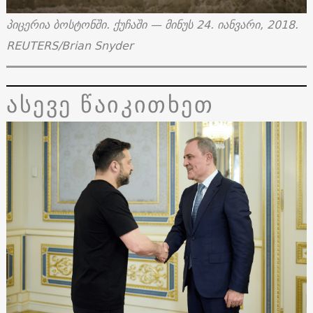
პიცერია ბოსტონში. ქუჩაში — მინუს 24. იანვარი, 2018.
REUTERS/Brian Snyder
ასევე წაიკითხეთ