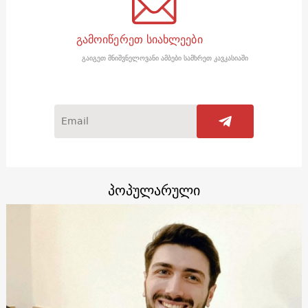
გამოიწერეთ სიახლეები
გაიგეთ მნიშვნელოვანი ამბები სამხრეთ კავკასიაში
პოპულარული