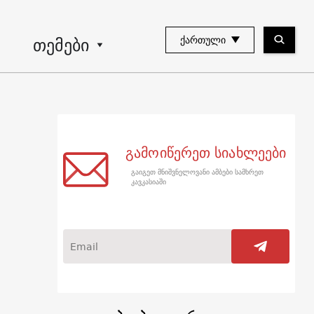
თემები
ᲥᲐᲠᲗᲣᲚᲘ
გამოიწერეთ სიახლეები
გაიგეთ მნიშვნელოვანი ამბები სამხრეთ
კავკასიაში