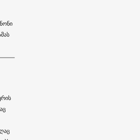
ანონი
მას
ყრის
აც
აღაც