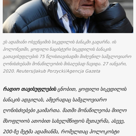
ეს ადამიანი ოსვენციმის სიკვდილის ბანაკში გადარჩა. ის
პოლონეთში, ყოფილი ნაცისტური სიკვდილის ბანაკის
გათავისუფლების 75 წლისთავისადმი მიძღვნილ სამგლოვიარო
ღონისძიებაში მონაწილეობის მისაღებად ჩავიდა. 27 იანვარი,
2020. Reuters/Jakub Porzycki/Agencja Gazeta
რადიო თავისუფლების
ცნობით, ყოფილი სიკვდილის
ბანაკის ადგილას, ამჯერადაც სამგლოვიარო
ღონისძიებები გაიმართა. მათში მონაწილეობა მიიღო
მსოფლიოს ათობით სახელმწიფოს მეთაურმა, ასევე,
200-ზე მეტმა ადამიანმა, რომელთაც ჰოლოკოსტი