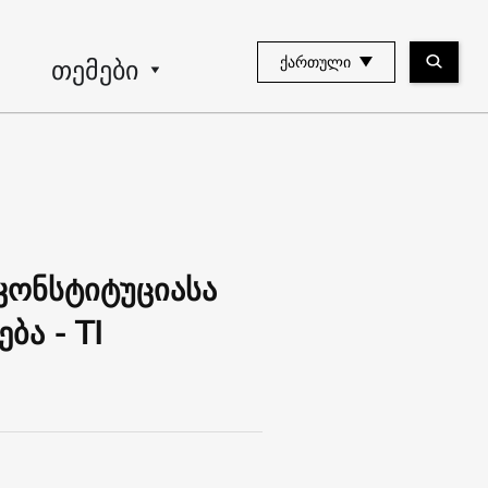
თემები
ᲥᲐᲠᲗᲣᲚᲘ
კონსტიტუციასა
ბა - TI