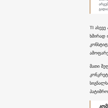
არგუმ
გადა
TI ასევ
ხშირად ი
კონსტიტ
ამოფარე
მათი შე
კონკრეტ
სიგნალს
პატიმრო
კომ