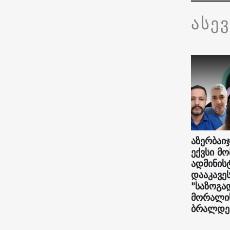
ასე
აზერბაიჯ
ექვსი მ
ადმინი
დააკავე
"საზოგა
მორალის
ბრალდე