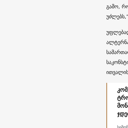
გამო, რ
უძლებს,
უფლებად
ალტერნა
სამართა
საკონსტ
ითვალის
კომ
ტრო
მონ
ჯდე
სიმო