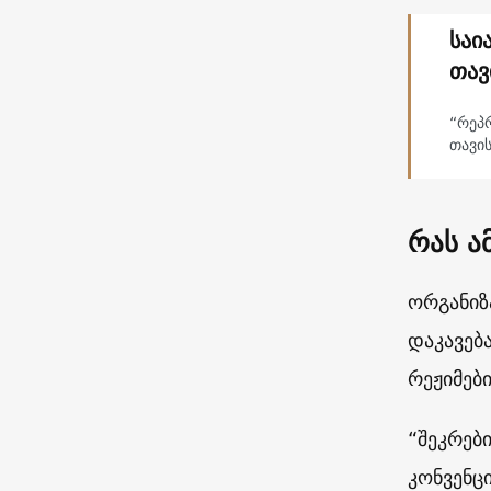
საი
თავ
“რეპ
თავი
რას ა
ორგანიზ
დაკავებ
რეჟიმებ
“შეკრებ
კონვენც