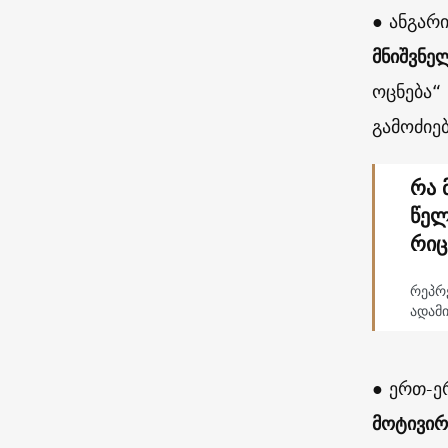
● ანგარი
მნიშვნე
ოცნება“
გამოძიე
რა 
წელ
რიც
რეპრ
ადამი
● ერთ-ე
მოტივირ