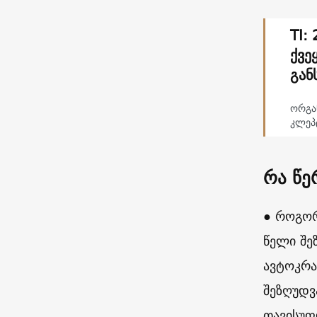
TI:
ქვე
გან
ორგა
კლეპ
რა წე
● როგორ
წელი შე
ავტოკრა
შეზღუდვ
თავისუფ