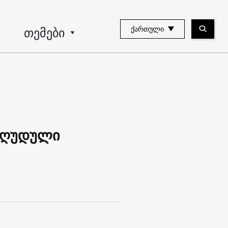
თემები
ᲥᲐᲠᲗᲣᲚᲘ
ეზღუდული