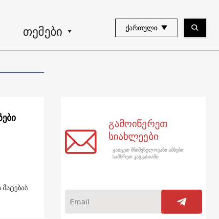
თემები
ᲥᲐᲠᲗᲣᲚᲘ
ზები
გამოიწერეთ
სიახლეები
გაიგეთ მნიშვნელოვანი ამბები
სამხრეთ კავკასიაში
 მატებას