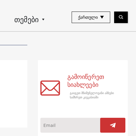
თემები
ᲥᲐᲠᲗᲣᲚᲘ
გამოიწერეთ
სიახლეები
გაიგეთ მნიშვნელოვანი ამბები
სამხრეთ კავკასიაში