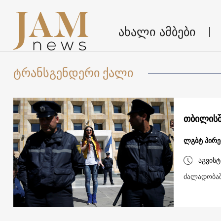
ახალი ამბები
ტრანსგენდერი ქალი
თბილისშ
ლგბტ პირებ
აგვისტ
ძალადობაშ