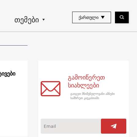
თემები
ᲥᲐᲠᲗᲣᲚᲘ
ივები
გამოიწერეთ
სიახლეები
გაიგეთ მნიშვნელოვანი ამბები
სამხრეთ კავკასიაში