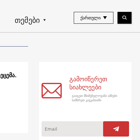
თემები
ᲥᲐᲠᲗᲣᲚᲘ
ეცემა.
გამოიწერეთ
სიახლეები
გაიგეთ მნიშვნელოვანი ამბები
სამხრეთ კავკასიაში