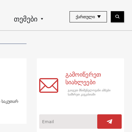
თემები
ᲥᲐᲠᲗᲣᲚᲘ
გამოიწერეთ
სიახლეები
გაიგეთ მნიშვნელოვანი ამბები
სამხრეთ კავკასიაში
ი საკუთარ