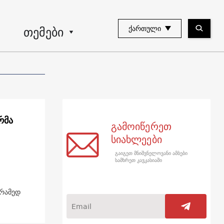
თემები
ᲥᲐᲠᲗᲣᲚᲘ
რმა
გამოიწერეთ
სიახლეები
გაიგეთ მნიშვნელოვანი ამბები
სამხრეთ კავკასიაში
არამედ