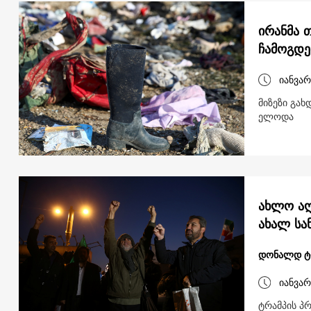
ირანმა 
ჩამოგდე
იანვარ
მიზეზი გახ
ელოდა
ახლო აღ
ახალ სან
დონალდ ტ
იანვარ
ტრამპის პ