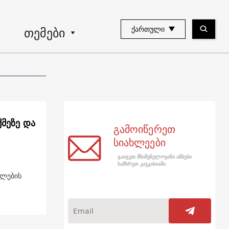
თემები
ᲥᲐᲠᲗᲣᲚᲘ
ქმეზე და
გამოიწერეთ
სიახლეები
გაიგეთ მნიშვნელოვანი ამბები
სამხრეთ კავკასიაში
ულების