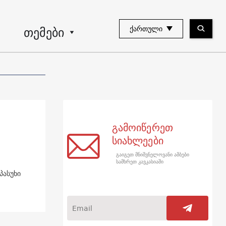
თემები
ᲥᲐᲠᲗᲣᲚᲘ
გამოიწერეთ
სიახლეები
გაიგეთ მნიშვნელოვანი ამბები
სამხრეთ კავკასიაში
პასუხი