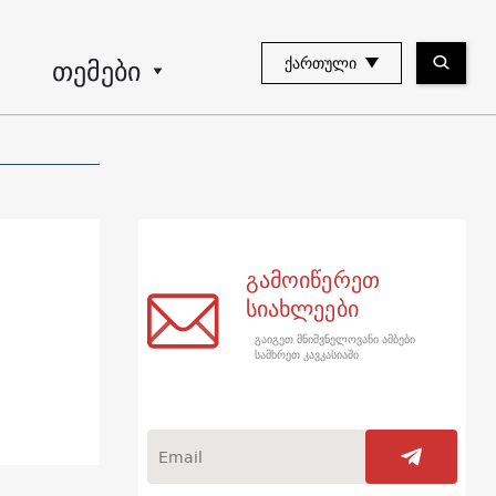
თემები
ᲥᲐᲠᲗᲣᲚᲘ
გამოიწერეთ
სიახლეები
გაიგეთ მნიშვნელოვანი ამბები
სამხრეთ კავკასიაში