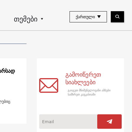
თემები
ᲥᲐᲠᲗᲣᲚᲘ
 არსად
გამოიწერეთ
სიახლეები
გაიგეთ მნიშვნელოვანი ამბები
სამხრეთ კავკასიაში
ლებიც