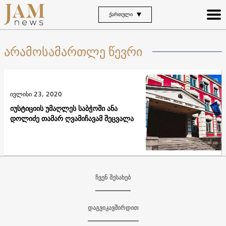
ᲥᲐᲠᲗᲣᲚᲘ
არამოსამართლე წევრი
ივლისი 23, 2020
იუსტიციის უმაღლეს საბჭოში ანა
დოლიძე თამარ ღვამიჩავამ შეცვალა
ჩვენ შესახებ
დაგვიკავშირდით