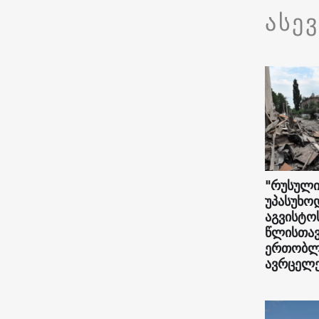
ასე
"რუსული
უპასუხო
აგვისტო
წლისთავ
ერთობლი
ავრცელე