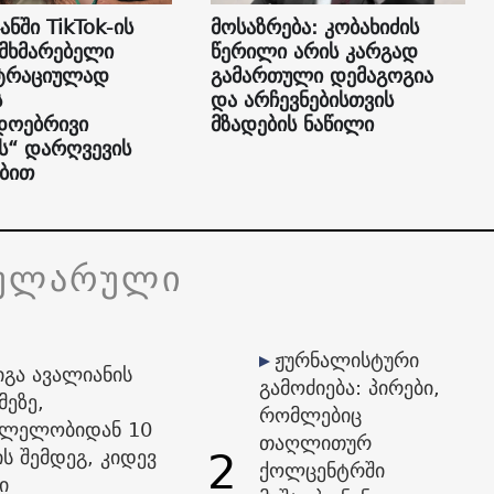
ანში TikTok-ის
მოსაზრება: კობახიძის
ომხმარებელი
წერილი არის კარგად
სტრაციულად
გამართული დემაგოგია
ს
და არჩევნებისთვის
დოებრივი
მზადების ნაწილი
“ დარღვევის
ბით
ულარული
ჟურნალისტური
იგა ავალიანის
გამოძიება: პირები,
მეზე,
რომლებიც
ვლელობიდან 10
თაღლითურ
2
ს შემდეგ, კიდევ
ქოლცენტრში
ი