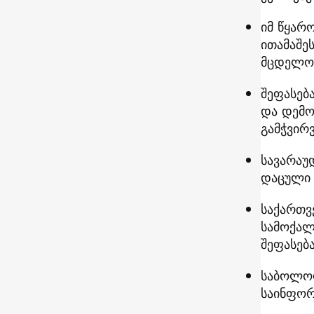
იმ წყარ
ითამაშე
მცდელობ
შეფასებ
და დემო
გამჭვირ
სავარაუ
დაცული 
საქართვ
სამოქალ
შეფასება
საბოლოო
საინფორ