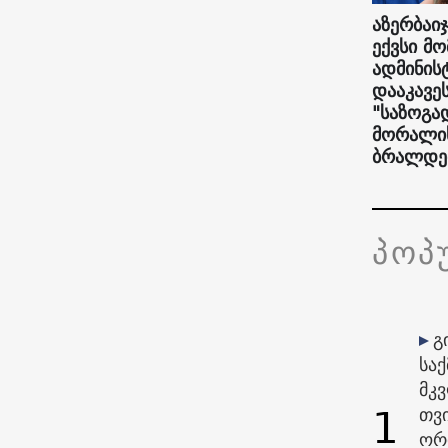
აზერბაიჯ
ექვსი მ
ადმინი
დააკავე
"საზოგა
მორალის
ბრალდე
პოპ
გ
საქ
მკ
1
თვი
ორ