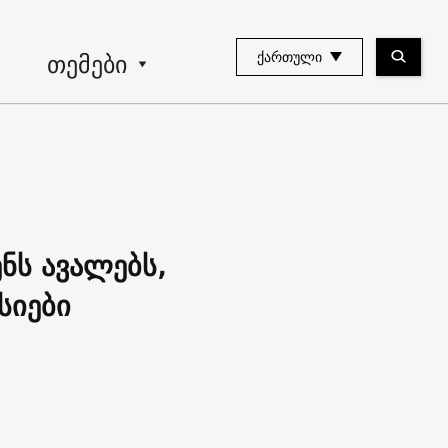
თემები
ᲥᲐᲠᲗᲣᲚᲘ
ნს ავალებს,
სიები