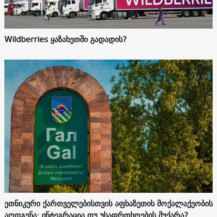
Wildberries ყაზახეთში გადადის?
ეთნიკური ქართველებისთვის აფხაზეთის მოქალაქეობის
აღდგენა: ინტეგრაცია თუ უსაფრთხოების მუქარა?