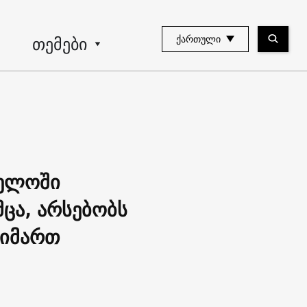
თემები
ᲥᲐᲠᲗᲣᲚᲘ
ველოში
მცა, არსებობს
მიმართ