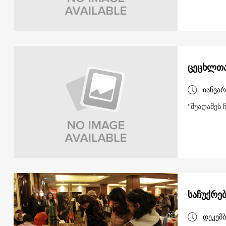
ცეცხლთა
იანვარ
"შუაღამეს 
საჩუქრე
დეკემბ