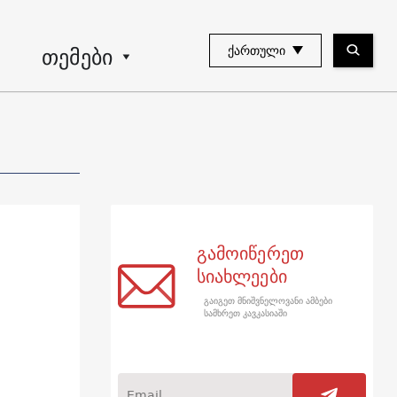
თემები
ᲥᲐᲠᲗᲣᲚᲘ
გამოიწერეთ
სიახლეები
გაიგეთ მნიშვნელოვანი ამბები
სამხრეთ კავკასიაში