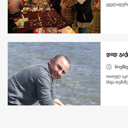
ყველაფერი
დიდ გაქც
ნოემბე
თათულ აკო
სხვა თემაზ