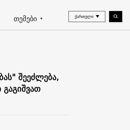
თემები
ᲥᲐᲠᲗᲣᲚᲘ
ას" შეეძლება,
 გაგიშვათ