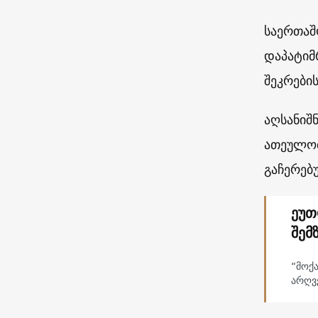
საერთაშ
დაპატიმ
შეკრები
აღსანიშ
ათეულობ
გაჩერებ
ეუთ
შემ
“მოქ
არღვ