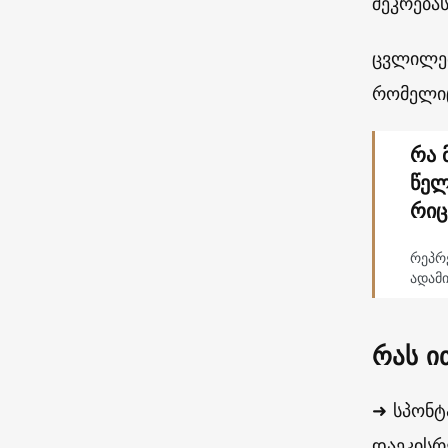
შეკრება
ცვლილებ
რომელიც
რა 
წელ
რიც
რეპრ
ადამი
რას ი
➜ სპონტ
დაეკისრ