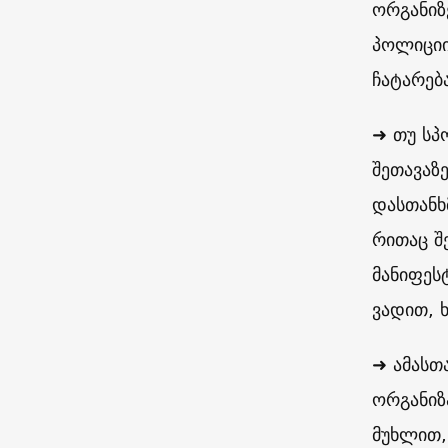
ორგანიზ
პოლიციი
ჩატარებ
➜ თუ სპ
შეთავაზ
დასთანხ
რითაც შ
მანიფეს
ვადით, 
➜ ამასთ
ორგანიზ
მუხლით,