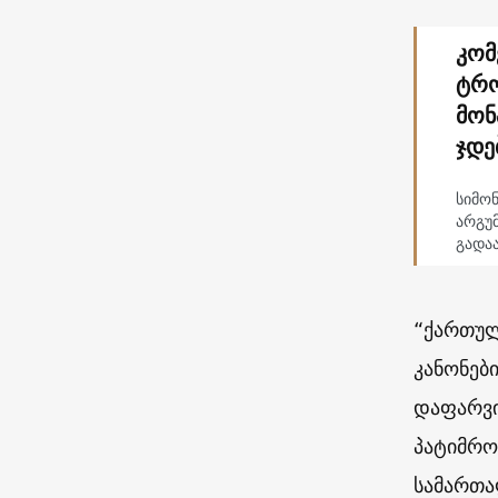
კომ
ტრო
მონ
ჯდე
სიმო
არგუმ
გადა
“ქართულ
კანონებ
დაფარვი
პატიმრო
სამართა