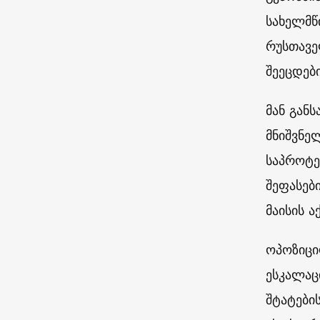
სახელმწ
რუსთავე
შეეცდები
მან გან
მნიშვნე
საპროტე
შეფასებ
მაისის 
ოპოზიცი
ესკალაც
შტატები