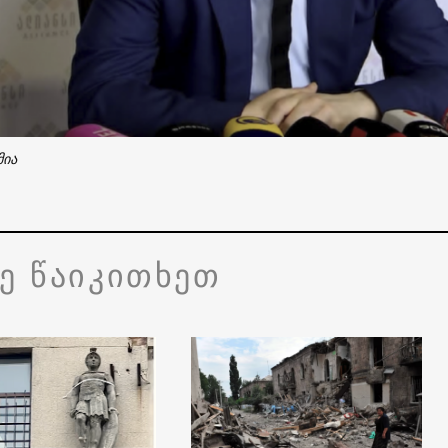
მია
ვე წაიკითხეთ