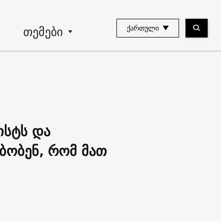
თემები
ᲥᲐᲠᲗᲣᲚᲘ
ისტს და
მბობენ, რომ მათ