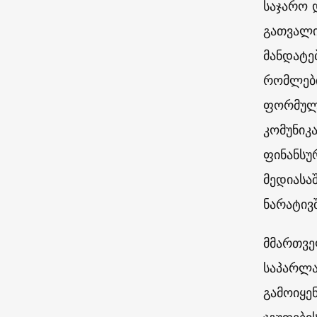
საჯარო 
გათვალი
მანდატე
რომლები
ფორმულა
კომუნიკ
ფინანსუ
მედიასა
ნარატივშ
მმართვე
საპარლა
გამოიყე