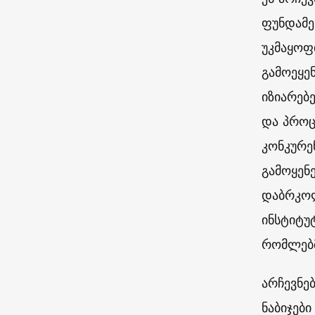
ფუნდამე
უკმაყოფ
გამოეყე
იზიარებ
და პროც
კონკურე
გამოყენ
დაბრკოლ
ინსტიტუ
რომლებმ
არჩევნე
ნაბიჯებ