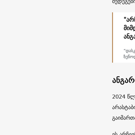
შედეგებ
"არ
მიმ
ანგ
“დას
ზეწო
ანგარ
2024 წლ
არასტაბ
გაიმართ
ეს არჩე