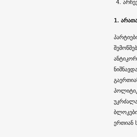
არჩე
1. არათ
პარტიებ
შემოწმე
ანტიკორ
ნიშნავდ
გაერთია
პოლიტიკ
უკრძალა
ბლოკები
ერთიან ს