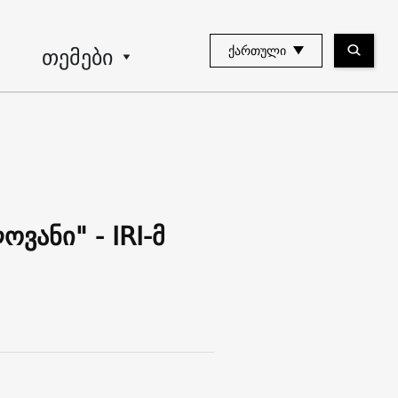
თემები
ᲥᲐᲠᲗᲣᲚᲘ
ვანი" - IRI-მ