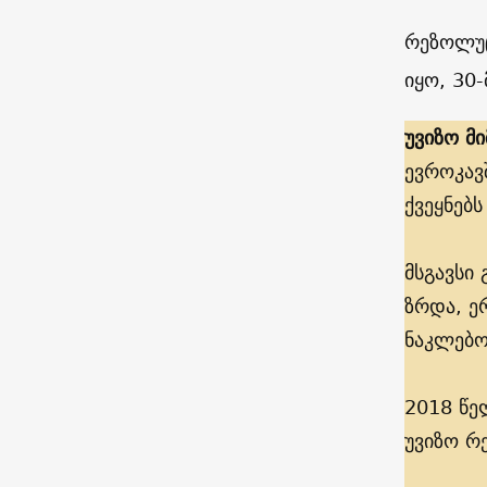
რეზოლუც
იყო, 30-
უვიზო მი
ევროკავ
ქვეყნებ
მსგავსი
ზრდა, ე
ნაკლებო
2018 წე
უვიზო რ