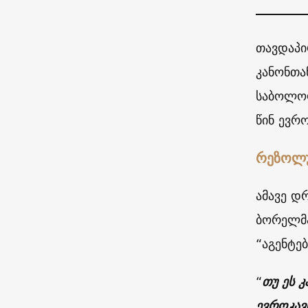
თავდაპი
კანონთა
საბოლოო
წინ ევრ
რეზოლ
ამავე დ
ბორელმ
“აგენტე
“
თუ ეს 
ევროკავ