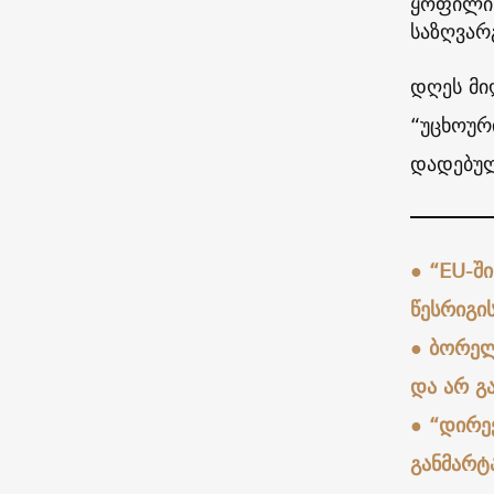
ყოფილი 
საზღვარ
დღეს მი
“უცხოურ
დადებულ
●
“EU-ში
წესრიგი
●
ბორელ
და არ გ
●
“დირექ
განმარტ