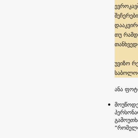
ევროკავ
შეჩერებ
დააკვირ
თუ რამდ
თანხვედ
უვიზო რ
საბოლოო
ანა ფოტ
მოუწოდე
პერსონა
გამოუთხ
“რომელი