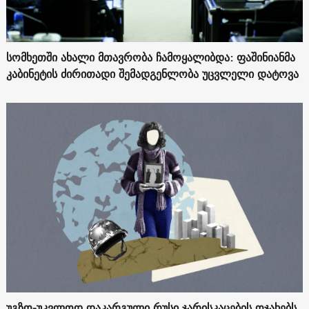
სომხეთში ახალი მთავრობა ჩამოყალიბდა: ფაშინიანმა
კაბინეტის ძირითადი შემადგენლობა უცვლელი დატოვა
უგზო-უკვლოდ დაკარგული რუსი ჯარისკაცების ოჯახებს