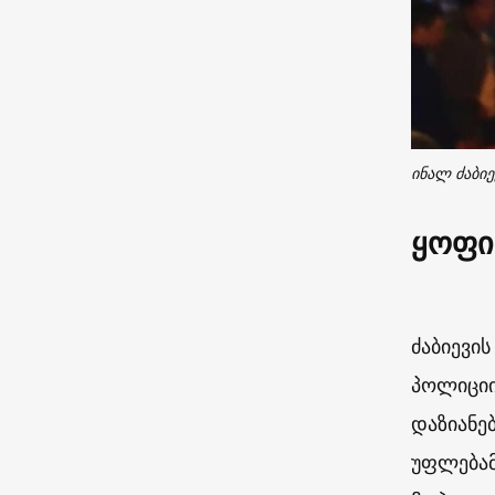
ინალ ძაბიე
ყოფი
ძაბიევი
პოლიციი
დაზიანე
უფლებამ