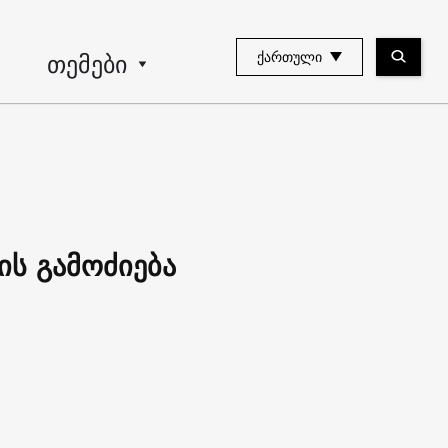
თემები
ᲥᲐᲠᲗᲣᲚᲘ
ს გამოძიება