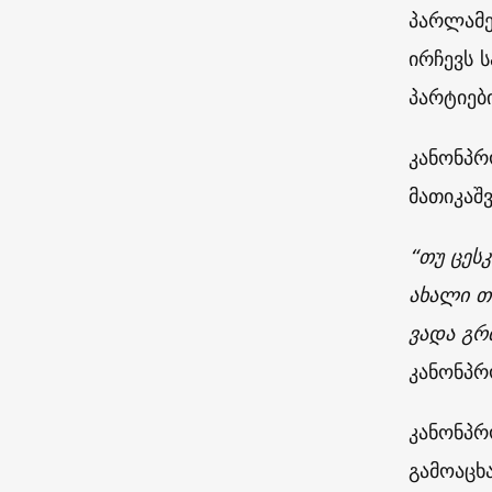
პარლამე
ირჩევს 
პარტიებ
კანონპრო
მათიკაშ
“თუ ცეს
ახალი თ
ვადა გრ
კანონპრ
კანონპრ
გამოაცხ