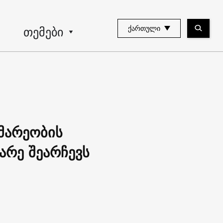
თემები
ᲥᲐᲠᲗᲣᲚᲘ
ომარეობის
არე შეარჩევს