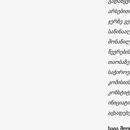
გადაწყვ
არსებით
ჯერზე ვ
საწინაა
მონაწილ
წევრები
თაობაზე
საჭიროე
კომისიი
კონსტიტ
ინიციატ
აცხადებ
საია მო