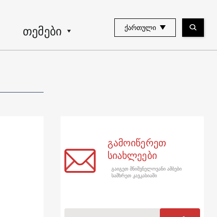
თემები
ᲥᲐᲠᲗᲣᲚᲘ
გამოიწერეთ
სიახლეები
გაიგეთ მნიშვნელოვანი ამბები
სამხრეთ კავკასიაში