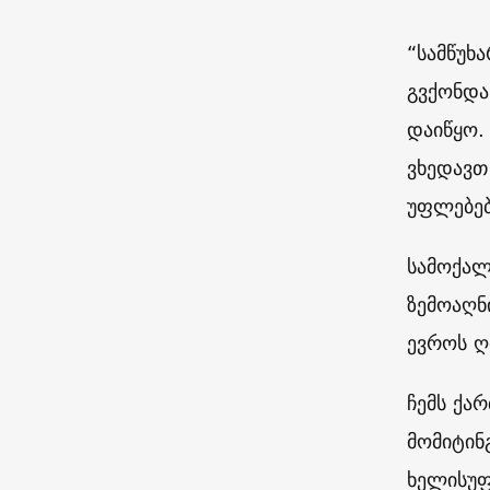
“სამწუხ
გვქონდა
დაიწყო.
ვხედავთ
უფლებებ
სამოქალ
ზემოაღნ
ევროს ღ
ჩემს ქა
მომიტინ
ხელისუფ