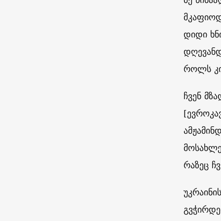
მკაფიოდ
დიდი ხნ
დღევანდ
როლს კი
ჩვენ მზ
[ევროკა
ამჟამინ
მოსახლე
რაზეც ჩვ
უკრაინი
გვჭირდე