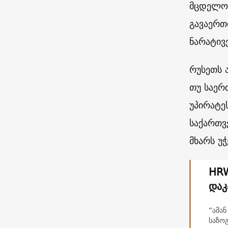
მცდელობ
გავაერთ
ნარატივ
რუსეთს 
თუ საერ
უპირატე
საქართვ
მხარს უ
HRW
დაკ
“ამა
საზო