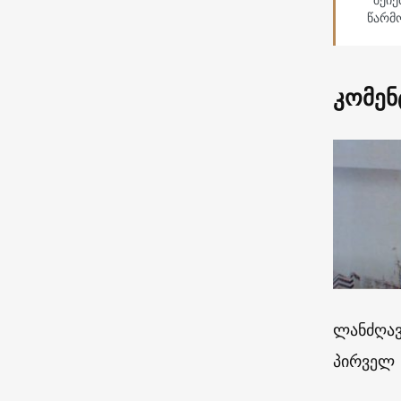
“შეიქ
წარმ
კომენ
ლანძღავ
პირველ 