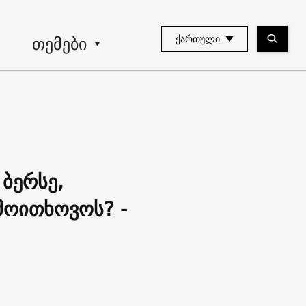
თემები
ᲥᲐᲠᲗᲣᲚᲘ
ბერსე,
მოითხოვოს? -