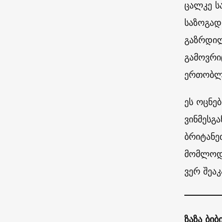
ცალკე ს
საზოგად
გაზრდილ
გამოვრი
ერთობლი
ეს ოცნე
ვინმესგა
ბრიტანე
მომლოდი
ვერ შეაკ
ზაზა ბი