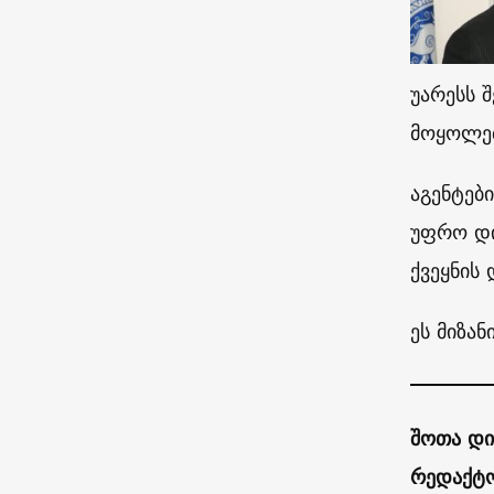
უარესს 
მოყოლე
აგენტებ
უფრო დიდ
ქვეყნის
ეს მიზა
შოთა დი
რედაქტ