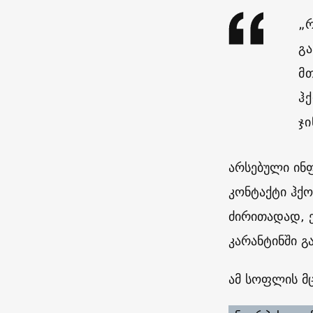
„
გ
მ
ჰქ
ჯ
არსებული ინ
კონტაქტი ჰქ
ძირითადად, ე
კარანტინში გ
ამ სოფლის მ