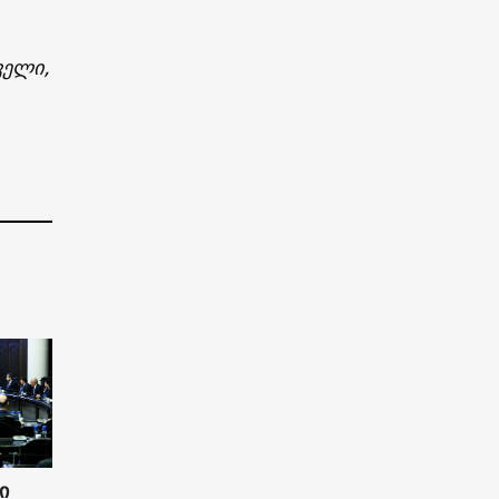
ველი,
ი