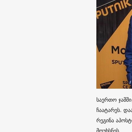
საერთო ჯამში
ჩაატარეს. და
რეგინა აპოს
მოუხსნეს.