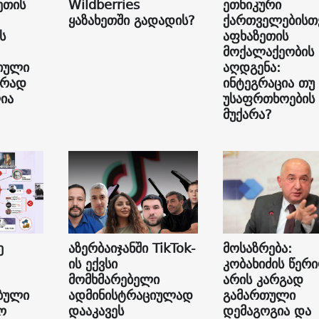
ეთის
Wildberries
ეთნიკური
ყაზახეთში გადადის?
ქართველებისთ
ს
აფხაზეთის
მოქალაქეობის
იული
აღდგენა:
ურად
ინტეგრაცია თუ
ია
უსაფრთხოების
მუქარა?
ე
აზერბაიჯანში TikTok-
მოსაზრება:
ის ექვსი
კობახიძის წერ
მომხმარებელი
არის კარგად
ბული
ადმინისტრაციულად
გამართული
ო
დააკავეს
დემაგოგია და