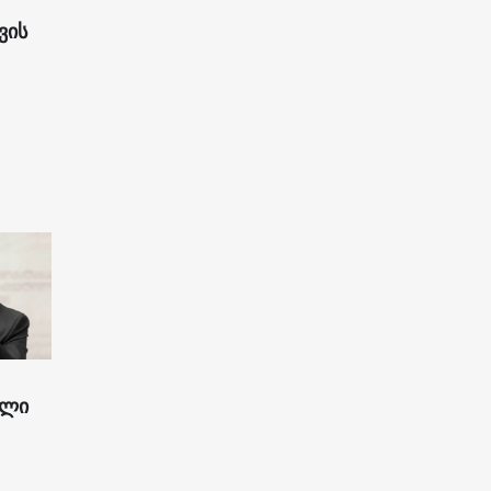
ვის
ილი