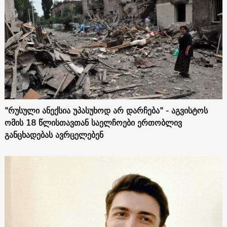
"რუსული ანექსია უპასუხოდ არ დარჩება" - აგვისტოს
ომის 18 წლისთავთან საელჩოები ერთობლივ
განცხადებას ავრცელებენ