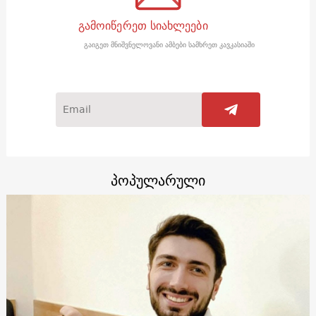
გამოიწერეთ სიახლეები
გაიგეთ მნიშვნელოვანი ამბები სამხრეთ კავკასიაში
პოპულარული