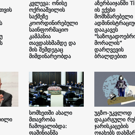
კვლევა: ონისე
აზერბაიჯანში Ti
თვის
ოქრიაშვილის
ის ექვსი
საქმეზე
მომხმარებელი
ს
კოორდინირებული
ადმინისტრაცი
საინფორმაციო
დააკავეს
უ
კამპანია
"საზოგადოებრ
ს
თავდასხმამდე და
მორალის“
მის შემდეგაც
დარღვევის
მიმდინარეობდა
ბრალდებით
სომხეთში ახალი
უგზო-უკვლოდ
რილი
მთავრობა
დაკარგული რუ
ჩამოყალიბდა:
ჯარისკაცების
ფაშინიანმა
ოჯახებს დახმა