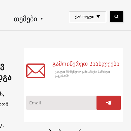
თემები
ᲥᲐᲠᲗᲣᲚᲘ
ვ
გამოიწერეთ სიახლეები
გაიგეთ მნიშვნელოვანი ამბები სამხრეთ
დგა
კავკასიაში
ს,
რომ
დ,