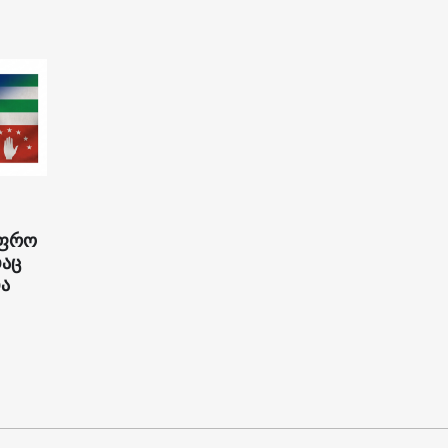
უფრო
დაც
ა