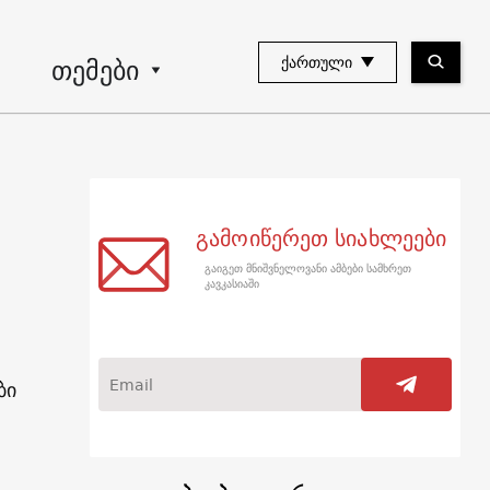
თემები
ᲥᲐᲠᲗᲣᲚᲘ
გამოიწერეთ სიახლეები
გაიგეთ მნიშვნელოვანი ამბები სამხრეთ
კავკასიაში
ბი