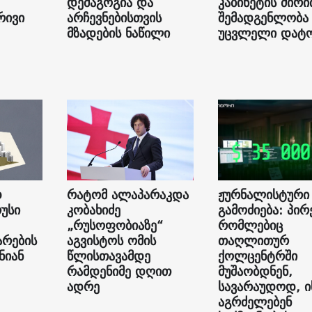
დემაგოგია და
კაბინეტის ძირ
რივი
არჩევნებისთვის
შემადგენლობა
მზადების ნაწილი
უცვლელი დატ
დ
რატომ ალაპარაკდა
ჟურნალისტური
უსი
კობახიძე
გამოძიება: პირ
„რუსოფობიაზე“
რომლებიც
არების
აგვისტოს ომის
თაღლითურ
ნიან
წლისთავამდე
ქოლცენტრში
რამდენიმე დღით
მუშაობდნენ,
ადრე
სავარაუდოდ, ი
აგრძელებენ