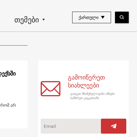
თემები
ᲥᲐᲠᲗᲣᲚᲘ
დექსში
გამოიწერეთ
სიახლეები
გაიგეთ მნიშვნელოვანი ამბები
სამხრეთ კავკასიაში
, რომ არ