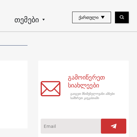
თემები
ᲥᲐᲠᲗᲣᲚᲘ
გამოიწერეთ
სიახლეები
გაიგეთ მნიშვნელოვანი ამბები
სამხრეთ კავკასიაში