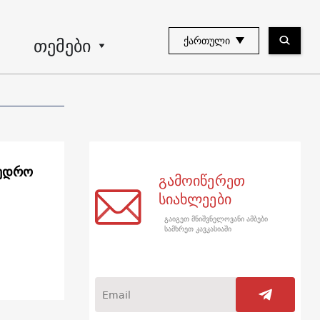
თემები
ᲥᲐᲠᲗᲣᲚᲘ
ხედრო
გამოიწერეთ
სიახლეები
გაიგეთ მნიშვნელოვანი ამბები
სამხრეთ კავკასიაში