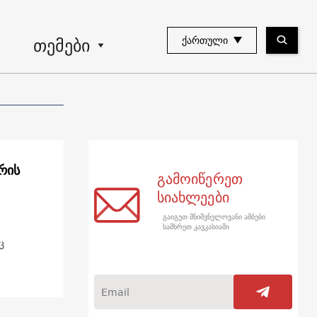
თემები
ᲥᲐᲠᲗᲣᲚᲘ
რის
გამოიწერეთ
სიახლეები
გაიგეთ მნიშვნელოვანი ამბები
სამხრეთ კავკასიაში
ც