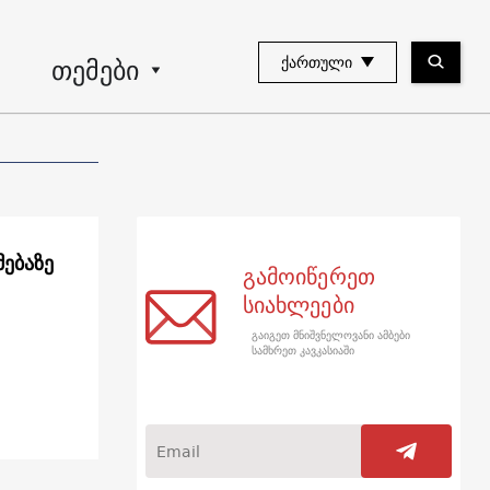
თემები
ᲥᲐᲠᲗᲣᲚᲘ
მებაზე
გამოიწერეთ
სიახლეები
გაიგეთ მნიშვნელოვანი ამბები
სამხრეთ კავკასიაში