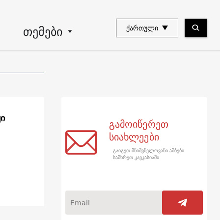
თემები
ᲥᲐᲠᲗᲣᲚᲘ
ჟი
გამოიწერეთ
სიახლეები
გაიგეთ მნიშვნელოვანი ამბები
სამხრეთ კავკასიაში