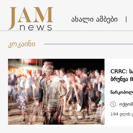
ახალი ამბები
კოკაინი
CRRC: ს
ბრუნვა 
ნარკოპოლ
ოქტომ
194 დღის 