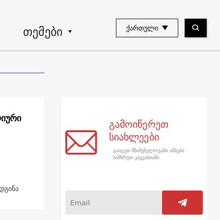
თემები
ᲥᲐᲠᲗᲣᲚᲘ
ღიური
გამოიწერეთ
სიახლეები
გაიგეთ მნიშვნელოვანი ამბები
სამხრეთ კავკასიაში
დგინა