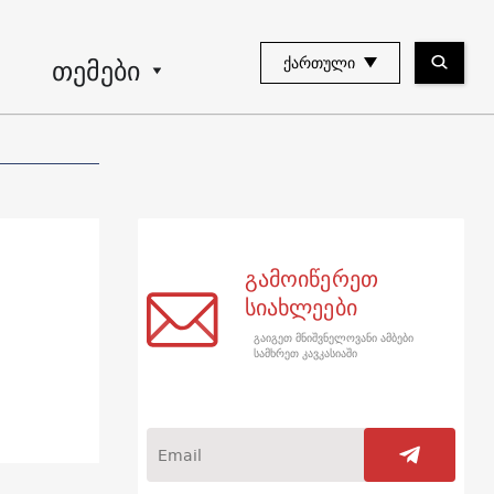
თემები
ᲥᲐᲠᲗᲣᲚᲘ
გამოიწერეთ
სიახლეები
გაიგეთ მნიშვნელოვანი ამბები
სამხრეთ კავკასიაში