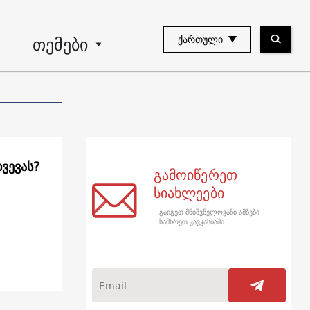
თემები
ᲥᲐᲠᲗᲣᲚᲘ
ვევას?
გამოიწერეთ
სიახლეები
გაიგეთ მნიშვნელოვანი ამბები
სამხრეთ კავკასიაში