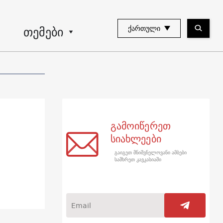
თემები
ᲥᲐᲠᲗᲣᲚᲘ
გამოიწერეთ
სიახლეები
გაიგეთ მნიშვნელოვანი ამბები
სამხრეთ კავკასიაში