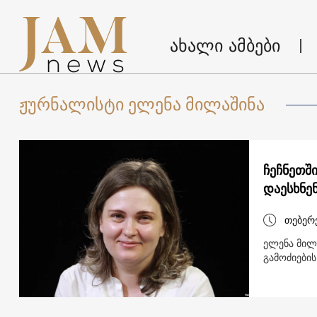
ახალი ამბები
ჟურნალისტი ელენა მილაშინა
ჩეჩნეთშ
დაესხნე
თებერ
ელენა მილა
გამოძიები